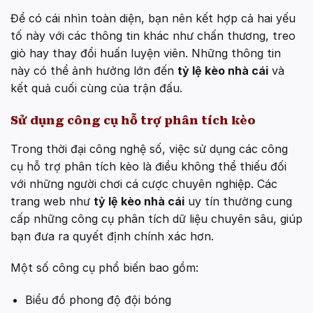
Để có cái nhìn toàn diện, bạn nên kết hợp cả hai yếu
tố này với các thông tin khác như chấn thương, treo
giò hay thay đổi huấn luyện viên. Những thông tin
này có thể ảnh hưởng lớn đến
tỷ lệ kèo nhà cái
và
kết quả cuối cùng của trận đấu.
Sử dụng công cụ hỗ trợ phân tích kèo
Trong thời đại công nghệ số, việc sử dụng các công
cụ hỗ trợ phân tích kèo là điều không thể thiếu đối
với những người chơi cá cược chuyên nghiệp. Các
trang web như
tỷ lệ kèo nhà cái
uy tín thường cung
cấp những công cụ phân tích dữ liệu chuyên sâu, giúp
bạn đưa ra quyết định chính xác hơn.
Một số công cụ phổ biến bao gồm:
Biểu đồ phong độ đội bóng