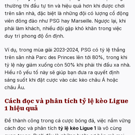
thường thi đấu tự tin và hiệu quả hơn khi được chơi
trên sân nhà, đặc biệt là những đội có lượng cổ động
viên đông đảo như PSG hay Marseille. Ngược lại, khi
phải làm khách, nhiều đội gặp khó khăn trong việc
duy trì phong độ ổn định.
Ví dụ, trong mùa giải 2023-2024, PSG có tỷ lệ thắng
trên sân nhà Parc des Princes lên tới 80%, trong khi
tỷ lệ này giảm xuống còn 50% khi phải thi đấu xa nhà.
Hiểu rõ yếu tố này sẽ giúp bạn đưa ra quyết định
sáng suốt khi đặt cược vào các kèo châu Á hoặc
châu Âu.
Cách đọc và phân tích tỷ lệ kèo Ligue
1 hiệu quả
Để thành công trong cá cược bóng đá, việc nắm vững
cách đọc và phân tích
tỷ lệ kèo Ligue 1
là vô cùng