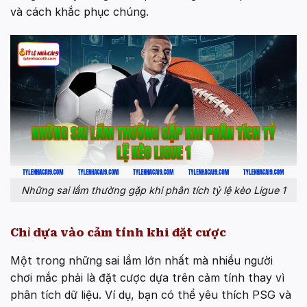
và cách khắc phục chúng.
Những sai lầm thường gặp khi phân tích tỷ lệ kèo Ligue 1
Chỉ dựa vào cảm tính khi đặt cược
Một trong những sai lầm lớn nhất mà nhiều người
chơi mắc phải là đặt cược dựa trên cảm tính thay vì
phân tích dữ liệu. Ví dụ, bạn có thể yêu thích PSG và