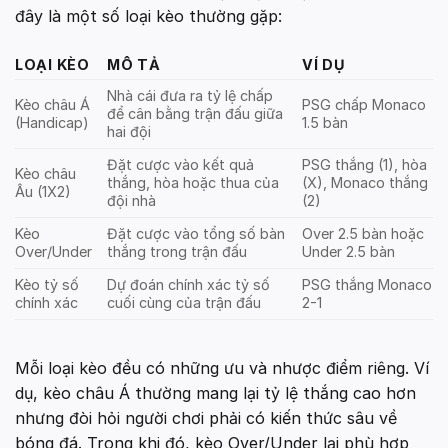
đây là một số loại kèo thường gặp:
LOẠI KÈO
MÔ TẢ
VÍ DỤ
Nhà cái đưa ra tỷ lệ chấp
Kèo châu Á
PSG chấp Monaco
để cân bằng trận đấu giữa
(Handicap)
1.5 bàn
hai đội
Đặt cược vào kết quả
PSG thắng (1), hòa
Kèo châu
thắng, hòa hoặc thua của
(X), Monaco thắng
Âu (1X2)
đội nhà
(2)
Kèo
Đặt cược vào tổng số bàn
Over 2.5 bàn hoặc
Over/Under
thắng trong trận đấu
Under 2.5 bàn
Kèo tỷ số
Dự đoán chính xác tỷ số
PSG thắng Monaco
chính xác
cuối cùng của trận đấu
2-1
Mỗi loại kèo đều có những ưu và nhược điểm riêng. Ví
dụ, kèo châu Á thường mang lại tỷ lệ thắng cao hơn
nhưng đòi hỏi người chơi phải có kiến thức sâu về
bóng đá. Trong khi đó, kèo Over/Under lại phù hợp