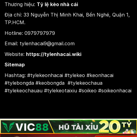
Thương hiệu:
Tỷ lệ kèo nhà cái
Địa chỉ: 33 Nguyễn Thị Minh Khai, Bến Nghé, Quận 1,
TP.HCM.
Hotline: 0979797979
Email:
tylenhacai9@gmail.com
Website:
https://tylenhacai.wiki
Sitemap
Hashtag: #tylekeonhacai #tylekeo #keonhacai
#tylebongda #keobongda #tylekeochaua
#tylekeochauau #tylekeotaixiu #soikeo #soikeonhacai
Tỷ Lệ Kèo Nhà Cái
Kết Quả Bóng Đá
Bảng Xếp Hạng
Lịch Thi Đấu
Livescore
Tin Tức