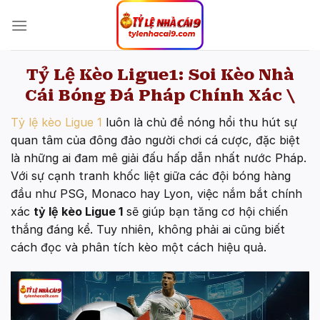
Bỏ
qua
nội
dung
Tỷ Lệ Kèo Ligue1: Soi Kèo Nhà
Cái Bóng Đá Pháp Chính Xác \
Tỷ lệ kèo Ligue 1
luôn là chủ đề nóng hổi thu hút sự
quan tâm của đông đảo người chơi cá cược, đặc biệt
là những ai đam mê giải đấu hấp dẫn nhất nước Pháp.
Với sự cạnh tranh khốc liệt giữa các đội bóng hàng
đầu như PSG, Monaco hay Lyon, việc nắm bắt chính
xác
tỷ lệ kèo Ligue 1
sẽ giúp bạn tăng cơ hội chiến
thắng đáng kể. Tuy nhiên, không phải ai cũng biết
cách đọc và phân tích kèo một cách hiệu quả.