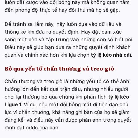
luôn đặt cược vào đội bóng này mà không quan tâm
đến phong độ thực tế hay đối thủ mà họ sẽ gặp.
Để tránh sai lầm này, hãy luôn dựa vào dữ liệu và
thống kê khi đưa ra quyết định. Hãy đặt cảm xúc
sang một bên và tập trung vào những con số biết nói.
Điều này sẽ giúp bạn đưa ra những quyết định khách
quan và chính xác hơn khi lựa chọn
tỷ lệ kèo nhà cái
.
Bỏ qua yếu tố chấn thương và treo giò
Chấn thương và treo giò là những yếu tố có thể ảnh
hưởng lớn đến kết quả trận đấu, nhưng nhiều người
chơi lại thường bỏ qua chúng khi phân tích
tỷ lệ kèo
Ligue 1
. Ví dụ, nếu một đội bóng mất đi tiền đạo chủ
lực vì chấn thương, khả năng ghi bàn của họ sẽ giảm
đáng kể, và điều này cần được phản ánh trong quyết
định đặt cược của bạn.