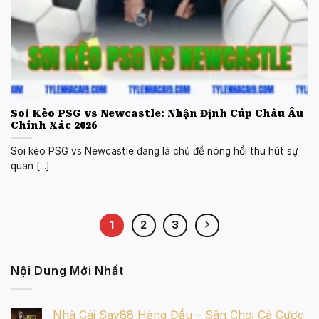
soi kèo psg vs newcastle
Soi Kèo PSG vs Newcastle: Nhận Định Cúp Châu Âu
Chính Xác 2026
Soi kèo PSG vs Newcastle đang là chủ đề nóng hổi thu hút sự
quan [...]
1
2
3
Nội Dung Mới Nhất
Nhà Cái Say88 Hàng Đầu – Sân Chơi Cá Cược