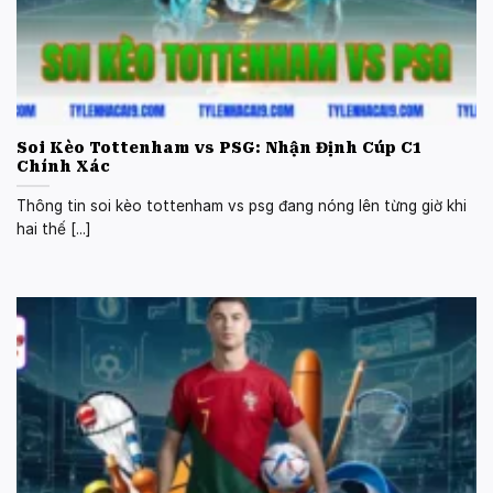
soi kèo tottenham vs psg
Soi Kèo Tottenham vs PSG: Nhận Định Cúp C1
Chính Xác
Thông tin soi kèo tottenham vs psg đang nóng lên từng giờ khi
hai thế [...]