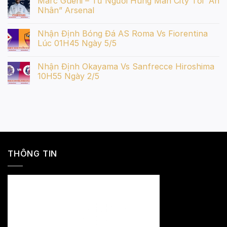
Marc Guehi – Từ Người Hùng Man City Tới “Ân
Nhân” Arsenal
Nhận Định Bóng Đá AS Roma Vs Fiorentina
Lúc 01H45 Ngày 5/5
Nhận Định Okayama Vs Sanfrecce Hiroshima
10H55 Ngày 2/5
THÔNG TIN