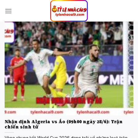
Bỏ
qua
nội
dung
Nhận định Algeria vs Áo
Nhận định Algeria vs Áo (09h00 ngày 28/6): Trận
chiến sinh tử