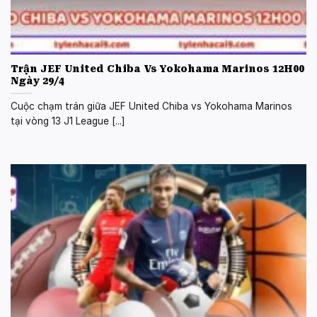
Trận JEF United Chiba Vs Yokohama Marinos 12H00
Ngày 29/4
Trận JEF United Chiba Vs Yokohama Marinos 12H00
Ngày 29/4
Cuộc chạm trán giữa JEF United Chiba vs Yokohama Marinos
tại vòng 13 J1 League [...]