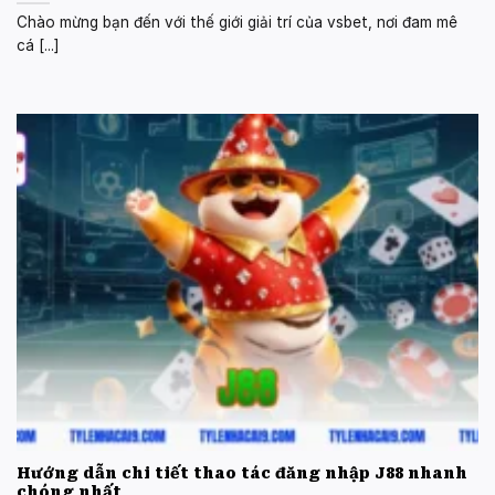
Chào mừng bạn đến với thế giới giải trí của vsbet, nơi đam mê
cá [...]
j88
Hướng dẫn chi tiết thao tác đăng nhập J88 nhanh
chóng nhất