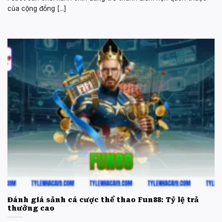
của cộng đồng [...]
fun88
Đánh giá sảnh cá cược thể thao Fun88: Tỷ lệ trả
thưởng cao