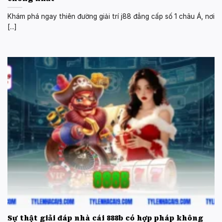
Khám phá ngay thiên đường giải trí j88 đẳng cấp số 1 châu Á, nơi
[...]
888b
Sự thật giải đáp nhà cái 888b có hợp pháp không