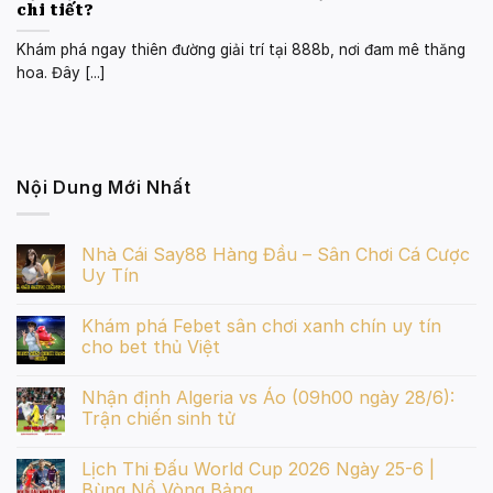
chi tiết?
Khám phá ngay thiên đường giải trí tại 888b, nơi đam mê thăng
hoa. Đây [...]
Nội Dung Mới Nhất
Nhà Cái Say88 Hàng Đầu – Sân Chơi Cá Cược
Uy Tín
Khám phá Febet sân chơi xanh chín uy tín
cho bet thủ Việt
Nhận định Algeria vs Áo (09h00 ngày 28/6):
Trận chiến sinh tử
Lịch Thi Đấu World Cup 2026 Ngày 25-6 |
Bùng Nổ Vòng Bảng