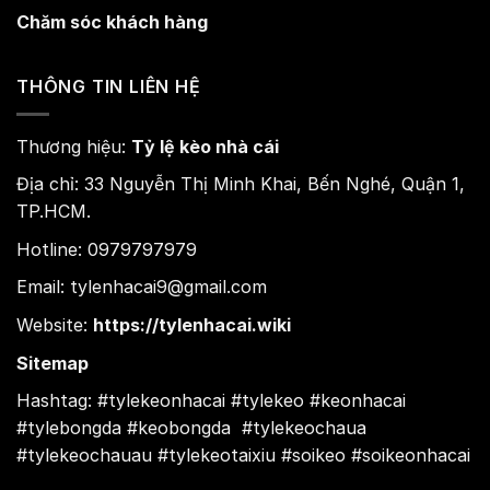
Chăm sóc khách hàng
THÔNG TIN LIÊN HỆ
Thương hiệu:
Tỷ lệ kèo nhà cái
Địa chỉ: 33 Nguyễn Thị Minh Khai, Bến Nghé, Quận 1,
TP.HCM.
Hotline: 0979797979
Email:
tylenhacai9@gmail.com
Website:
https://tylenhacai.wiki
Sitemap
Hashtag: #tylekeonhacai #tylekeo #keonhacai
#tylebongda #keobongda #tylekeochaua
#tylekeochauau #tylekeotaixiu #soikeo #soikeonhacai