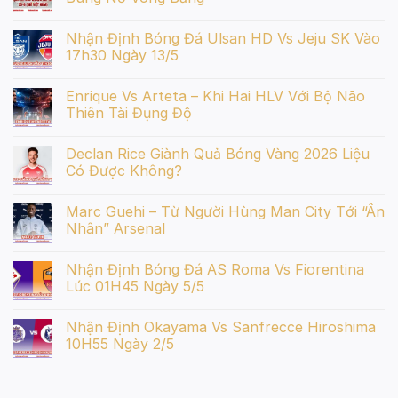
Nhận Định Bóng Đá Ulsan HD Vs Jeju SK Vào
17h30 Ngày 13/5
Enrique Vs Arteta – Khi Hai HLV Với Bộ Não
Thiên Tài Đụng Độ
Declan Rice Giành Quả Bóng Vàng 2026 Liệu
Có Được Không?
Marc Guehi – Từ Người Hùng Man City Tới “Ân
Nhân” Arsenal
Nhận Định Bóng Đá AS Roma Vs Fiorentina
Lúc 01H45 Ngày 5/5
Nhận Định Okayama Vs Sanfrecce Hiroshima
10H55 Ngày 2/5