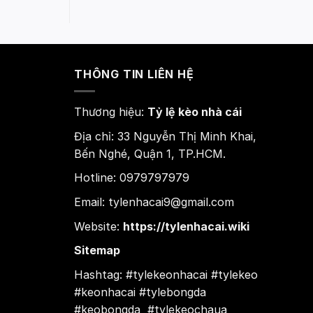
THÔNG TIN LIÊN HỆ
Thương hiệu:
Tỷ lệ kèo nhà cái
Địa chỉ: 33 Nguyễn Thị Minh Khai,
Bến Nghé, Quận 1, TP.HCM.
Hotline: 0979797979
Email:
tylenhacai9@gmail.com
Website:
https://tylenhacai.wiki
Sitemap
Hashtag: #tylekeonhacai #tylekeo
#keonhacai #tylebongda
#keobongda #tylekeochaua