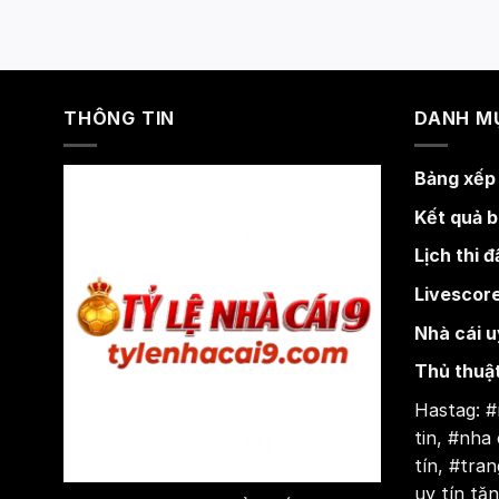
THÔNG TIN
DANH M
Bảng xếp
Kết quả 
Lịch thi đ
Livescor
Nhà cái u
Thủ thuậ
Hastag: #
tin, #nha 
tín, #tran
uy tín tặ