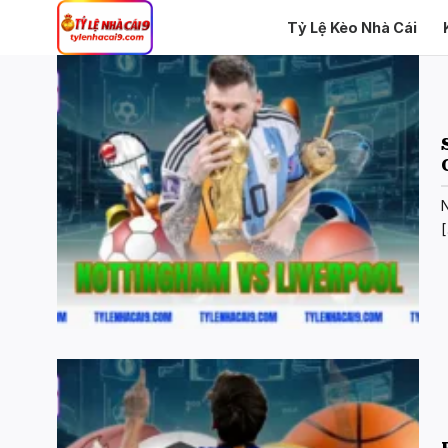
Bỏ
Tỷ Lệ Kèo Nhà Cái
qua
nội
dung
N
[
nottingham vs liverpool