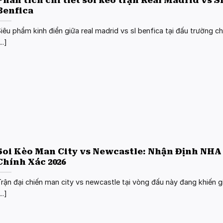
Phân tích chi tiết soi kèo trận Real Madrid vs S
Benfica
iêu phẩm kinh điển giữa real madrid vs sl benfica tại đấu trường c
...]
Soi Kèo Man City vs Newcastle: Nhận Định NHA
Chính Xác 2026
rận đại chiến man city vs newcastle tại vòng đấu này đang khiến g
...]