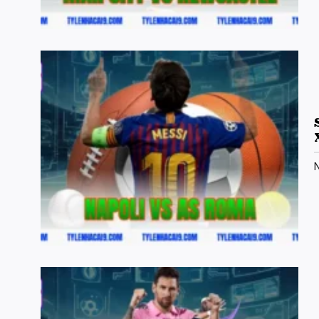
man city vs newcastle
N
napoli vs as roma