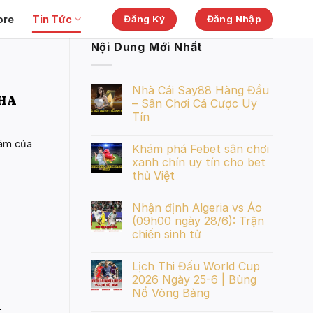
ore
Tin Tức
Đăng Ký
Đăng Nhập
Nội Dung Mới Nhất
Nhà Cái Say88 Hàng Đầu
NHA
– Sân Chơi Cá Cược Uy
Tín
tâm của
Khám phá Febet sân chơi
xanh chín uy tín cho bet
thủ Việt
Nhận định Algeria vs Áo
(09h00 ngày 28/6): Trận
chiến sinh tử
Lịch Thi Đấu World Cup
2026 Ngày 25-6 | Bùng
Nổ Vòng Bảng