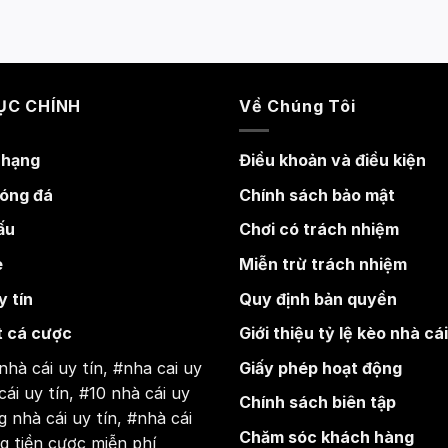
ỤC CHÍNH
Về Chúng Tôi
 hạng
Điều khoản và điều kiện
bóng đá
Chính sách bảo mật
ấu
Chơi có trách nhiệm
e
Miễn trừ trách nhiệm
y tín
Quy định bản quyền
t cá cược
Giới thiệu tỷ lệ kèo nhà cái
nhà cái uy tín, #nha cai uy
Giấy phép hoạt động
cái uy tín, #10 nhà cái uy
Chính sách biên tập
g nhà cái uy tín, #nhà cái
Chăm sóc khách hàng
ng tiền cược miễn phí