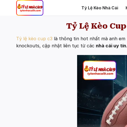
Bỏ
Tỷ Lệ Kèo Nhà Cái
qua
nội
Tỷ Lệ Kèo Cup
dung
Tỷ lệ kèo cup c3
là thông tin hot nhất mà anh em 
knockouts, cập nhật liên tục từ các
nhà cái uy tín