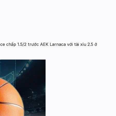
 chấp 1.5/2 trước AEK Larnaca với tài xỉu 2.5 ở