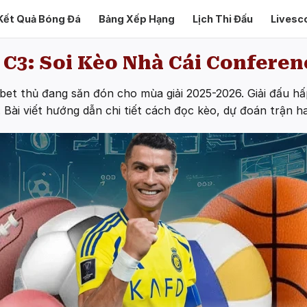
Kết Quả Bóng Đá
Bảng Xếp Hạng
Lịch Thi Đấu
Livesc
 C3: Soi Kèo Nhà Cái Conferen
bet thủ đang săn đón cho mùa giải 2025-2026. Giải đấu hấ
. Bài viết hướng dẫn chi tiết cách đọc kèo, dự đoán trận 