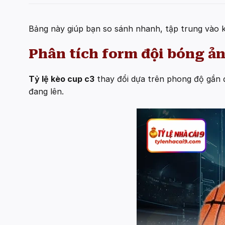
Bảng này giúp bạn so sánh nhanh, tập trung vào kè
Phân tích form đội bóng ản
Tỷ lệ kèo cup c3
thay đổi dựa trên phong độ gần 
đang lên.