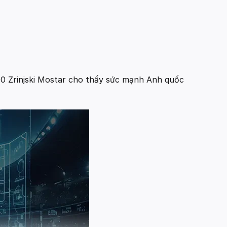
-0 Zrinjski Mostar cho thấy sức mạnh Anh quốc