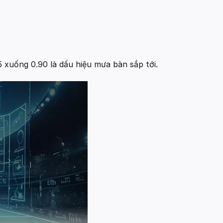
 xuống 0.90 là dấu hiệu mưa bàn sắp tới.