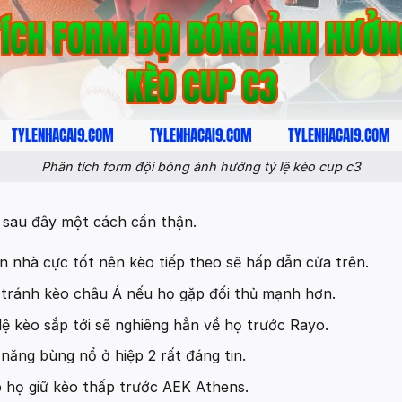
Phân tích form đội bóng ảnh hưởng tỷ lệ kèo cup c3
 sau đây một cách cẩn thận.
 nhà cực tốt nên kèo tiếp theo sẽ hấp dẫn cửa trên.
 tránh kèo châu Á nếu họ gặp đối thủ mạnh hơn.
ệ kèo sắp tới sẽ nghiêng hẳn về họ trước Rayo.
năng bùng nổ ở hiệp 2 rất đáng tin.
p họ giữ kèo thấp trước AEK Athens.