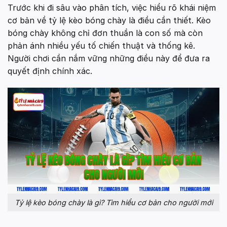
Trước khi đi sâu vào phân tích, việc hiểu rõ khái niệm
cơ bản về tỷ lệ kèo bóng chày là điều cần thiết. Kèo
bóng chày không chỉ đơn thuần là con số mà còn
phản ánh nhiều yếu tố chiến thuật và thống kê.
Người chơi cần nắm vững những điều này để đưa ra
quyết định chính xác.
Tỷ lệ kèo bóng chày là gì? Tìm hiểu cơ bản cho người mới