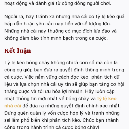
hoạt động và đánh giá từ cộng đồng người chơi.
Ngoài ra, hãy tránh xa những nhà cái có tỷ lệ kèo quá
hấp dẫn hoặc yêu cầu nạp tiền với số lượng lớn.
Những nhà cái này thường có mục đích lừa đảo và
không đảm bảo tính minh bạch trong cá cược.
Kết luận
Tỷ lệ kèo bóng chày không chỉ là con số mà còn là
công cụ giúp bạn đưa ra quyết định thông minh trong
cá cược. Việc nắm vững cách đọc kèo, phân tích dữ
liệu và lựa chọn nhà cái uy tín sẽ giúp bạn tăng cơ hội
thắng cược và tối ưu hóa lợi nhuận. Hãy luôn cập
nhật thông tin mới nhất về bóng chày và
tỷ lệ kèo
nhà cái
để đưa ra những quyết định chính xác nhất.
Đừng quên quản lý vốn cược hợp lý và tránh những
sai lầm phổ biến khi phân tích kèo. Chúc bạn thành
công trong hành trình cá cược bóng chày!