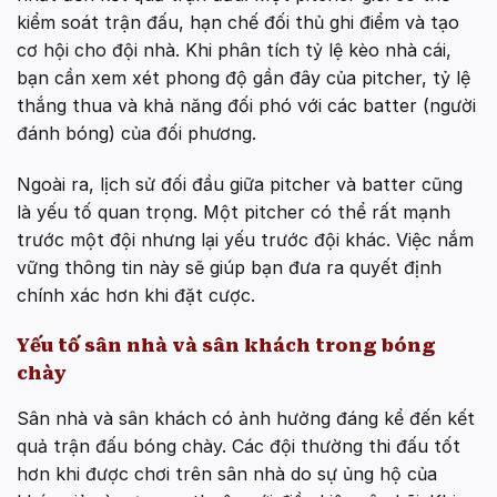
kiểm soát trận đấu, hạn chế đối thủ ghi điểm và tạo
cơ hội cho đội nhà. Khi phân tích tỷ lệ kèo nhà cái,
bạn cần xem xét phong độ gần đây của pitcher, tỷ lệ
thắng thua và khả năng đối phó với các batter (người
đánh bóng) của đối phương.
Ngoài ra, lịch sử đối đầu giữa pitcher và batter cũng
là yếu tố quan trọng. Một pitcher có thể rất mạnh
trước một đội nhưng lại yếu trước đội khác. Việc nắm
vững thông tin này sẽ giúp bạn đưa ra quyết định
chính xác hơn khi đặt cược.
Yếu tố sân nhà và sân khách trong bóng
chày
Sân nhà và sân khách có ảnh hưởng đáng kể đến kết
quả trận đấu bóng chày. Các đội thường thi đấu tốt
hơn khi được chơi trên sân nhà do sự ủng hộ của