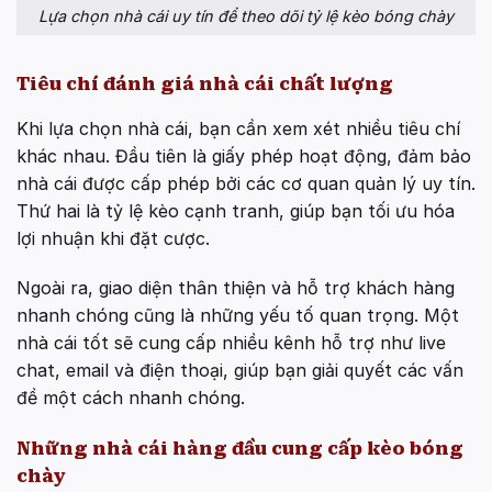
Lựa chọn nhà cái uy tín để theo dõi tỷ lệ kèo bóng chày
Tiêu chí đánh giá nhà cái chất lượng
Khi lựa chọn nhà cái, bạn cần xem xét nhiều tiêu chí
khác nhau. Đầu tiên là giấy phép hoạt động, đảm bảo
nhà cái được cấp phép bởi các cơ quan quản lý uy tín.
Thứ hai là tỷ lệ kèo cạnh tranh, giúp bạn tối ưu hóa
lợi nhuận khi đặt cược.
Ngoài ra, giao diện thân thiện và hỗ trợ khách hàng
nhanh chóng cũng là những yếu tố quan trọng. Một
nhà cái tốt sẽ cung cấp nhiều kênh hỗ trợ như live
chat, email và điện thoại, giúp bạn giải quyết các vấn
đề một cách nhanh chóng.
Những nhà cái hàng đầu cung cấp kèo bóng
chày