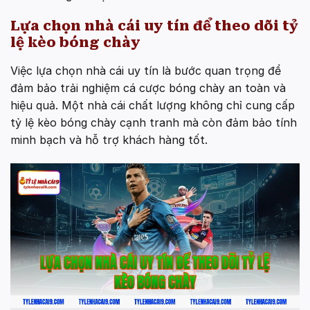
Lựa chọn nhà cái uy tín để theo dõi tỷ
lệ kèo bóng chày
Việc lựa chọn nhà cái uy tín là bước quan trọng để
đảm bảo trải nghiệm cá cược bóng chày an toàn và
hiệu quả. Một nhà cái chất lượng không chỉ cung cấp
tỷ lệ kèo bóng chày cạnh tranh mà còn đảm bảo tính
minh bạch và hỗ trợ khách hàng tốt.