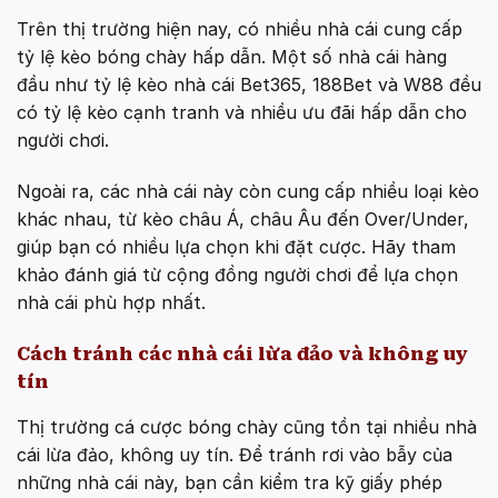
Trên thị trường hiện nay, có nhiều nhà cái cung cấp
tỷ lệ kèo bóng chày hấp dẫn. Một số nhà cái hàng
đầu như tỷ lệ kèo nhà cái Bet365, 188Bet và W88 đều
có tỷ lệ kèo cạnh tranh và nhiều ưu đãi hấp dẫn cho
người chơi.
Ngoài ra, các nhà cái này còn cung cấp nhiều loại kèo
khác nhau, từ kèo châu Á, châu Âu đến Over/Under,
giúp bạn có nhiều lựa chọn khi đặt cược. Hãy tham
khảo đánh giá từ cộng đồng người chơi để lựa chọn
nhà cái phù hợp nhất.
Cách tránh các nhà cái lừa đảo và không uy
tín
Thị trường cá cược bóng chày cũng tồn tại nhiều nhà
cái lừa đảo, không uy tín. Để tránh rơi vào bẫy của
những nhà cái này, bạn cần kiểm tra kỹ giấy phép