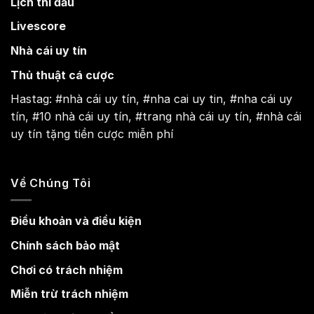
Lịch thi đấu
Livescore
Nhà cái uy tín
Thủ thuật cá cược
Hastag: #nhà cái uy tín, #nha cai uy tin, #nha cái uy
tín, #10 nhà cái uy tín, #trang nhà cái uy tín, #nhà cái
uy tín tặng tiền cược miễn phí
Về Chúng Tôi
Điều khoản và điều kiện
Chính sách bảo mật
Chơi có trách nhiệm
Miễn trừ trách nhiệm