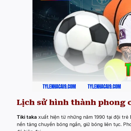
Lịch sử hình thành phong c
Tiki taka
xuất hiện từ những năm 1990 tại đội trẻ
nền tảng chuyền bóng ngắn, giữ bóng liên tục. Ph