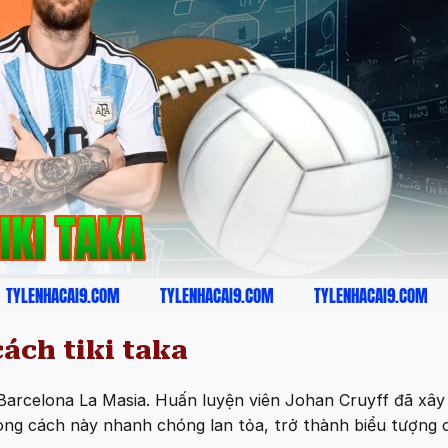
ách tiki taka
 Barcelona La Masia. Huấn luyện viên Johan Cruyff đã xây
ong cách này nhanh chóng lan tỏa, trở thành biểu tượng 