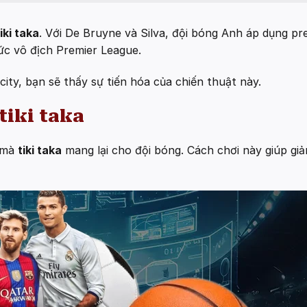
tiki taka
. Với De Bruyne và Silva, đội bóng Anh áp dụng pr
ức vô địch Premier League.
ity, bạn sẽ thấy sự tiến hóa của chiến thuật này.
tiki taka
t mà
tiki taka
mang lại cho đội bóng. Cách chơi này giúp giả