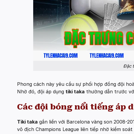
Đặc t
Phong cách này yêu cầu sự phối hợp đồng đội hoà
Nhờ đó, đội áp dụng
tiki taka
thường dẫn trước với
Các đội bóng nổi tiếng áp d
Tiki taka
gắn liền với Barcelona vàng son 2008-2012
vô địch Champions League liên tiếp nhờ kiểm soát 