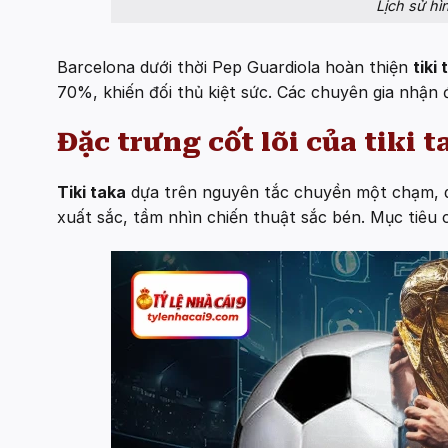
Lịch sử hì
Barcelona dưới thời Pep Guardiola hoàn thiện
tiki
70%, khiến đối thủ kiệt sức. Các chuyên gia nhận 
Đặc trưng cốt lõi của tiki t
Tiki taka
dựa trên nguyên tắc chuyền một chạm, di
xuất sắc, tầm nhìn chiến thuật sắc bén. Mục tiêu 