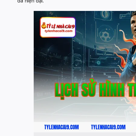
đá hiện đại.