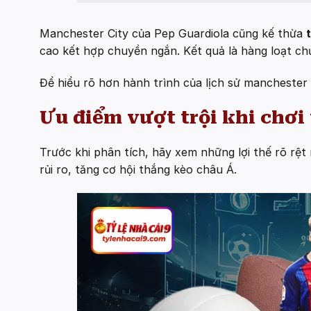
Manchester City của Pep Guardiola cũng kế thừa
cao kết hợp chuyền ngắn. Kết quả là hàng loạt ch
Để hiểu rõ hơn hành trình của lịch sử manchester c
Ưu điểm vượt trội khi chơi 
Trước khi phân tích, hãy xem những lợi thế rõ rệ
rủi ro, tăng cơ hội thắng kèo châu Á.