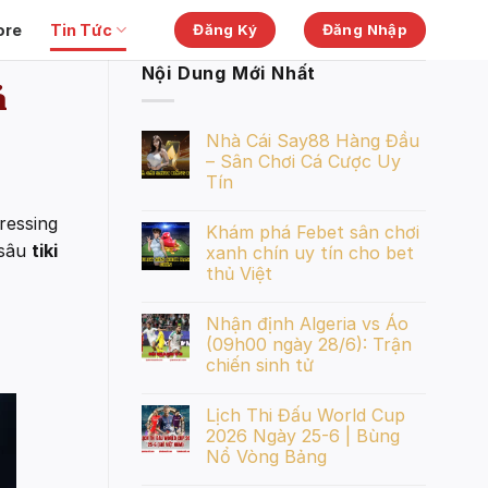
ore
Tin Tức
Đăng Ký
Đăng Nhập
Nội Dung Mới Nhất
á
Nhà Cái Say88 Hàng Đầu
– Sân Chơi Cá Cược Uy
Tín
ressing
Khám phá Febet sân chơi
 sâu
tiki
xanh chín uy tín cho bet
thủ Việt
Nhận định Algeria vs Áo
(09h00 ngày 28/6): Trận
chiến sinh tử
Lịch Thi Đấu World Cup
2026 Ngày 25-6 | Bùng
Nổ Vòng Bảng