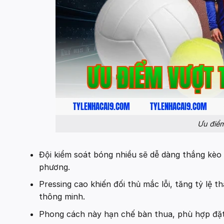
Ưu điểm 
Đội kiểm soát bóng nhiều sẽ dễ dàng thắng kèo t
phương.
Pressing cao khiến đối thủ mắc lỗi, tăng tỷ lệ 
thông minh.
Phong cách này hạn chế bàn thua, phù hợp đặt x