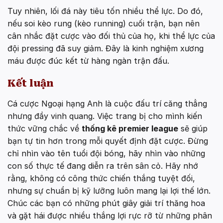
Tuy nhiên, lối đá này tiêu tốn nhiều thể lực. Do đó,
nếu soi kèo rung (kèo running) cuối trận, bạn nên
cân nhắc đặt cược vào đối thủ của họ, khi thể lực của
đội pressing đã suy giảm. Đây là kinh nghiệm xương
máu được đúc kết từ hàng ngàn trận đấu.
Kết luận
Cá cược Ngoại hạng Anh là cuộc đấu trí căng thẳng
nhưng đầy vinh quang. Việc trang bị cho mình kiến
thức vững chắc về
thống kê premier league
sẽ giúp
bạn tự tin hơn trong mỗi quyết định đặt cược. Đừng
chỉ nhìn vào tên tuổi đội bóng, hãy nhìn vào những
con số thực tế đang diễn ra trên sân cỏ. Hãy nhớ
rằng, không có công thức chiến thắng tuyệt đối,
nhưng sự chuẩn bị kỹ lưỡng luôn mang lại lợi thế lớn.
Chúc các bạn có những phút giây giải trí thăng hoa
và gặt hái được nhiều thắng lợi rực rỡ từ những phân