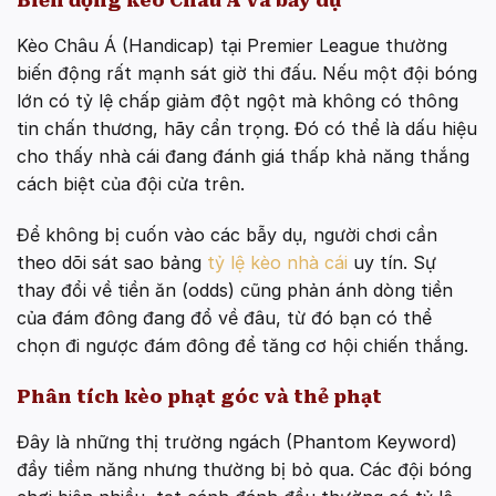
Biến động kèo Châu Á và bẫy dụ
Kèo Châu Á (Handicap) tại Premier League thường
biến động rất mạnh sát giờ thi đấu. Nếu một đội bóng
lớn có tỷ lệ chấp giảm đột ngột mà không có thông
tin chấn thương, hãy cẩn trọng. Đó có thể là dấu hiệu
cho thấy nhà cái đang đánh giá thấp khả năng thắng
cách biệt của đội cửa trên.
Để không bị cuốn vào các bẫy dụ, người chơi cần
theo dõi sát sao bảng
tỷ lệ kèo nhà cái
uy tín. Sự
thay đổi về tiền ăn (odds) cũng phản ánh dòng tiền
của đám đông đang đổ về đâu, từ đó bạn có thể
chọn đi ngược đám đông để tăng cơ hội chiến thắng.
Phân tích kèo phạt góc và thẻ phạt
Đây là những thị trường ngách (Phantom Keyword)
đầy tiềm năng nhưng thường bị bỏ qua. Các đội bóng