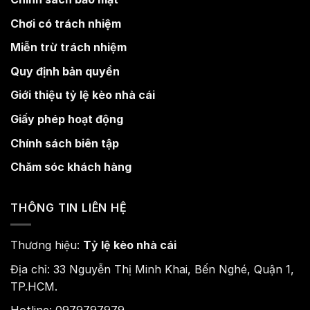
Chơi có trách nhiệm
Miễn trừ trách nhiệm
Quy định bản quyền
Giới thiệu tỷ lệ kèo nhà cái
Giấy phép hoạt động
Chính sách biên tập
Chăm sóc khách hàng
THÔNG TIN LIÊN HỆ
Thương hiệu:
Tỷ lệ kèo nhà cái
Địa chỉ: 33 Nguyễn Thị Minh Khai, Bến Nghé, Quận 1,
TP.HCM.