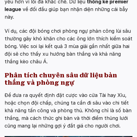
yếu hơn vì lối đá khắc chế. Dữ liệu
thống kê premier
league
về đối đầu giúp bạn nhận diện những cái bẫy
này.
Ví dụ, các đội bóng chơi phòng ngự phản công lùi sâu
thường gây khó khăn cho các ông lớn thích kiểm soát
bóng. Việc soi lại kết quả 3 mùa giải gần nhất giữa hai
đội sẽ cho thấy xu hướng bàn thắng và khả năng
thắng kèo châu Á.
Phân tích chuyên sâu dữ liệu bàn
thắng và phòng ngự
Để đưa ra quyết định đặt cược vào cửa Tài hay Xỉu,
hoặc chọn đội chấp, chúng ta cần đi sâu vào chi tiết
khả năng tấn công và phòng thủ. Không chỉ là số bàn
thắng, mà cách thức ghi bàn và thời điểm thủng lưới
cũng mang lại những gợi ý đắt giá cho người chơi.