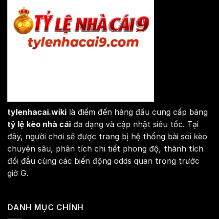
tylenhacai.wiki
là điểm đến hàng đầu cung cấp bảng
tỷ lệ kèo nhà cái
đa dạng và cập nhật siêu tốc. Tại
đây, người chơi sẽ được trang bị hệ thống bài soi kèo
chuyên sâu, phân tích chi tiết phong độ, thành tích
đối đầu cùng các biến động odds quan trọng trước
giờ G.
DANH MỤC CHÍNH