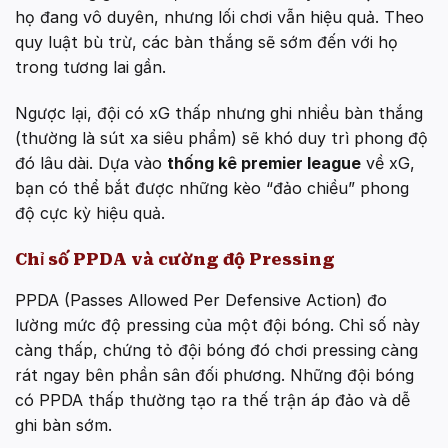
họ đang vô duyên, nhưng lối chơi vẫn hiệu quả. Theo
quy luật bù trừ, các bàn thắng sẽ sớm đến với họ
trong tương lai gần.
Ngược lại, đội có xG thấp nhưng ghi nhiều bàn thắng
(thường là sút xa siêu phẩm) sẽ khó duy trì phong độ
đó lâu dài. Dựa vào
thống kê premier league
về xG,
bạn có thể bắt được những kèo “đảo chiều” phong
độ cực kỳ hiệu quả.
Chỉ số PPDA và cường độ Pressing
PPDA (Passes Allowed Per Defensive Action) đo
lường mức độ pressing của một đội bóng. Chỉ số này
càng thấp, chứng tỏ đội bóng đó chơi pressing càng
rát ngay bên phần sân đối phương. Những đội bóng
có PPDA thấp thường tạo ra thế trận áp đảo và dễ
ghi bàn sớm.