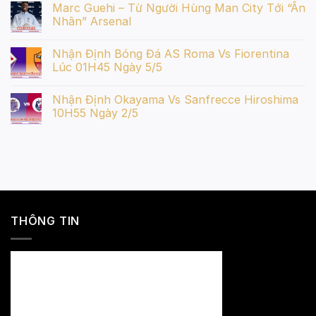
Marc Guehi – Từ Người Hùng Man City Tới “Ân
Nhân” Arsenal
Nhận Định Bóng Đá AS Roma Vs Fiorentina
Lúc 01H45 Ngày 5/5
Nhận Định Okayama Vs Sanfrecce Hiroshima
10H55 Ngày 2/5
THÔNG TIN