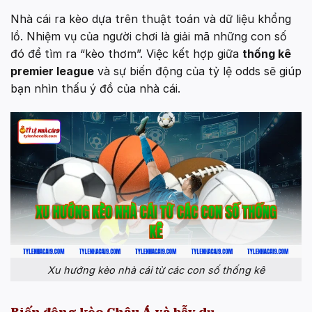
Nhà cái ra kèo dựa trên thuật toán và dữ liệu khổng
lồ. Nhiệm vụ của người chơi là giải mã những con số
đó để tìm ra “kèo thơm”. Việc kết hợp giữa
thống kê
premier league
và sự biến động của tỷ lệ odds sẽ giúp
bạn nhìn thấu ý đồ của nhà cái.
Xu hướng kèo nhà cái từ các con số thống kê