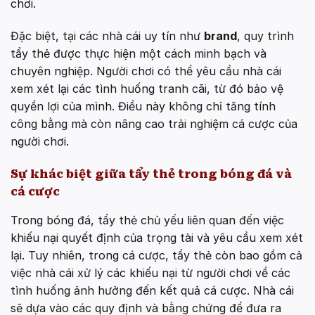
chơi.
Đặc biệt, tại các nhà cái uy tín như
brand
, quy trình
tẩy thẻ được thực hiện một cách minh bạch và
chuyên nghiệp. Người chơi có thể yêu cầu nhà cái
xem xét lại các tình huống tranh cãi, từ đó bảo vệ
quyền lợi của mình. Điều này không chỉ tăng tính
công bằng mà còn nâng cao trải nghiệm cá cược của
người chơi.
Sự khác biệt giữa tẩy thẻ trong bóng đá và
cá cược
Trong bóng đá, tẩy thẻ chủ yếu liên quan đến việc
khiếu nại quyết định của trọng tài và yêu cầu xem xét
lại. Tuy nhiên, trong cá cược, tẩy thẻ còn bao gồm cả
việc nhà cái xử lý các khiếu nại từ người chơi về các
tình huống ảnh hưởng đến kết quả cá cược. Nhà cái
sẽ dựa vào các quy định và bằng chứng để đưa ra