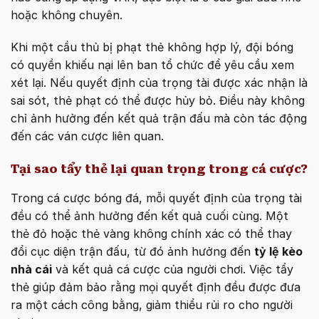
hoặc không chuyên.
Khi một cầu thủ bị phạt thẻ không hợp lý, đội bóng
có quyền khiếu nại lên ban tổ chức để yêu cầu xem
xét lại. Nếu quyết định của trọng tài được xác nhận là
sai sót, thẻ phạt có thể được hủy bỏ. Điều này không
chỉ ảnh hưởng đến kết quả trận đấu mà còn tác động
đến các ván cược liên quan.
Tại sao tẩy thẻ lại quan trọng trong cá cược?
Trong cá cược bóng đá, mỗi quyết định của trọng tài
đều có thể ảnh hưởng đến kết quả cuối cùng. Một
thẻ đỏ hoặc thẻ vàng không chính xác có thể thay
đổi cục diện trận đấu, từ đó ảnh hưởng đến
tỷ lệ kèo
nhà cái
và kết quả cá cược của người chơi. Việc tẩy
thẻ giúp đảm bảo rằng mọi quyết định đều được đưa
ra một cách công bằng, giảm thiểu rủi ro cho người