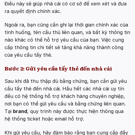
Điều này sẽ giúp nhà cái có cơ sở để xem xét và đưa
ra quyết định chính xác.
Ngoài ra, bạn cũng cần ghi lại thời gian chính xác của
tình huống, tên cầu thủ liên quan, và bất kỳ thông tin
nào khác có thể hỗ trợ yêu cầu của bạn. Việc cung
cấp thông tin chi tiết sẽ tăng khả năng thành công
của yêu cầu tẩy thẻ.
Bước 2: Gửi yêu cầu tẩy thẻ đến nhà cái
Sau khi đã thu thập đủ bằng chứng, bạn cần gửi yêu
cầu tẩy thẻ đến nhà cái. Hầu hết các nhà cái uy tín
đều có hệ thống hỗ trợ khách hàng chuyên nghiệp,
nơi bạn có thể gửi yêu cầu và bằng chứng liên quan.
Tại
brand
, quy trình này được thực hiện thông qua
hệ thống ticket hoặc email hỗ trợ.
Khi gửi yêu cầu, hãy đảm bảo rằng bạn cung cấp đầy