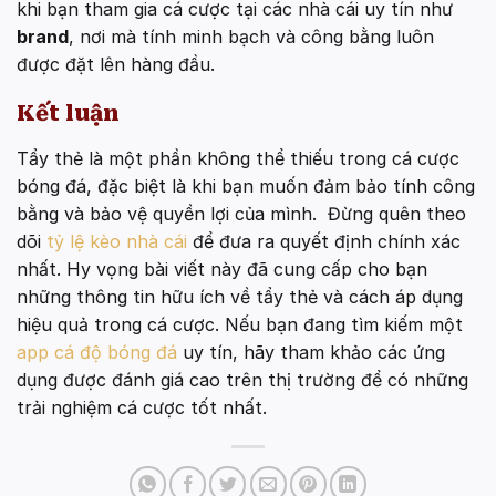
khi bạn tham gia cá cược tại các nhà cái uy tín như
brand
, nơi mà tính minh bạch và công bằng luôn
được đặt lên hàng đầu.
Kết luận
Tẩy thẻ là một phần không thể thiếu trong cá cược
bóng đá, đặc biệt là khi bạn muốn đảm bảo tính công
bằng và bảo vệ quyền lợi của mình. Đừng quên theo
dõi
tỷ lệ kèo nhà cái
để đưa ra quyết định chính xác
nhất. Hy vọng bài viết này đã cung cấp cho bạn
những thông tin hữu ích về tẩy thẻ và cách áp dụng
hiệu quả trong cá cược. Nếu bạn đang tìm kiếm một
app cá độ bóng đá
uy tín, hãy tham khảo các ứng
dụng được đánh giá cao trên thị trường để có những
trải nghiệm cá cược tốt nhất.