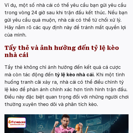
Ví dụ, một số nhà cái có thể yêu cầu bạn gửi yêu cầu
trong vòng 24 giờ sau khi trận đấu kết thúc. Nếu bạn
gửi yêu cầu quá muộn, nhà cái có thể từ chối xử lý.
Hãy nắm rõ các quy định này để tránh mất quyền lợi
của mình.
Tẩy thẻ và ảnh hưởng đến tỷ lệ kèo
nhà cái
Tẩy thẻ không chỉ ảnh hưởng đến kết quả cá cược
mà còn tác động đến
tỷ lệ kèo nhà cái
. Khi một tình
huống tranh cãi xảy ra, nhà cái có thể điều chỉnh tỷ
lệ kèo để phản ánh chính xác hơn tình hình trận đấu.
Điều này đặc biệt quan trọng đối với những người chơi
thường xuyên theo dõi và phân tích kèo.