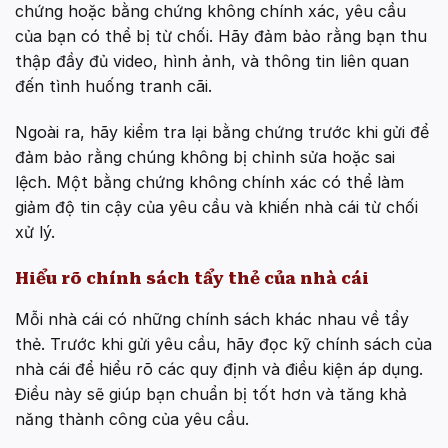
chứng hoặc bằng chứng không chính xác, yêu cầu
của bạn có thể bị từ chối. Hãy đảm bảo rằng bạn thu
thập đầy đủ video, hình ảnh, và thông tin liên quan
đến tình huống tranh cãi.
Ngoài ra, hãy kiểm tra lại bằng chứng trước khi gửi để
đảm bảo rằng chúng không bị chỉnh sửa hoặc sai
lệch. Một bằng chứng không chính xác có thể làm
giảm độ tin cậy của yêu cầu và khiến nhà cái từ chối
xử lý.
Hiểu rõ chính sách tẩy thẻ của nhà cái
Mỗi nhà cái có những chính sách khác nhau về tẩy
thẻ. Trước khi gửi yêu cầu, hãy đọc kỹ chính sách của
nhà cái để hiểu rõ các quy định và điều kiện áp dụng.
Điều này sẽ giúp bạn chuẩn bị tốt hơn và tăng khả
năng thành công của yêu cầu.