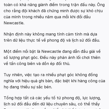
toàn có khả năng giành điểm trong trận đấu này. Ông
cho rằng đội khách đã chứng minh được sự khó chịu
của mình trong nhiều năm qua mỗi khi đối đầu
Newcastle.
Nhận định này không mang tính cảm tính mà dựa
trên dữ liệu thực tế về phong độ và lịch sử đối đầu.
Một điểm nổi bật là Newcastle đang dẫn đầu giải về
số lượng phạt góc. Điều này phản ánh lối chơi thiên
về tấn công biên và dồn ép đối thủ.
Tuy nhiên, việc tạo ra nhiều phạt góc không đồng
nghĩa với hiệu quả ghi bàn, đặc biệt khi hàng công của
họ đang thiếu sự sắc bén.
Tổng hợp tất cả các yếu tố từ phong độ, lực lượng,
lịch sử đối đầu đến dữ liệu chuyên sâu, có thể thấy