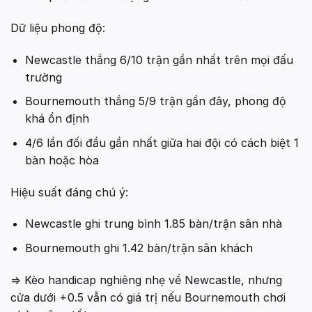
Dữ liệu phong độ:
Newcastle thắng 6/10 trận gần nhất trên mọi đấu
trường
Bournemouth thắng 5/9 trận gần đây, phong độ
khá ổn định
4/6 lần đối đầu gần nhất giữa hai đội có cách biệt 1
bàn hoặc hòa
Hiệu suất đáng chú ý:
Newcastle ghi trung bình 1.85 bàn/trận sân nhà
Bournemouth ghi 1.42 bàn/trận sân khách
=> Kèo handicap nghiêng nhẹ về Newcastle, nhưng
cửa dưới +0.5 vẫn có giá trị nếu Bournemouth chơi