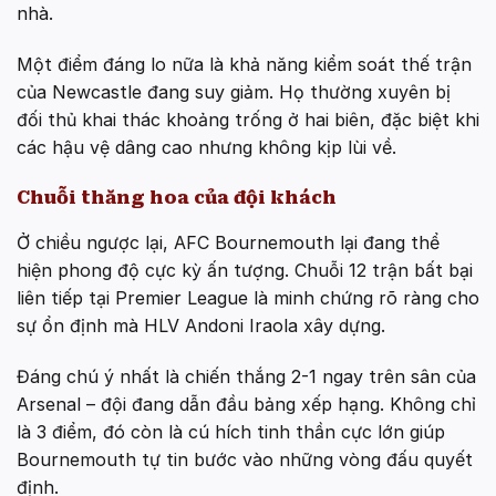
nhà.
Một điểm đáng lo nữa là khả năng kiểm soát thế trận
của Newcastle đang suy giảm. Họ thường xuyên bị
đối thủ khai thác khoảng trống ở hai biên, đặc biệt khi
các hậu vệ dâng cao nhưng không kịp lùi về.
Chuỗi thăng hoa của đội khách
Ở chiều ngược lại, AFC Bournemouth lại đang thể
hiện phong độ cực kỳ ấn tượng. Chuỗi 12 trận bất bại
liên tiếp tại Premier League là minh chứng rõ ràng cho
sự ổn định mà HLV Andoni Iraola xây dựng.
Đáng chú ý nhất là chiến thắng 2-1 ngay trên sân của
Arsenal – đội đang dẫn đầu bảng xếp hạng. Không chỉ
là 3 điểm, đó còn là cú hích tinh thần cực lớn giúp
Bournemouth tự tin bước vào những vòng đấu quyết
định.