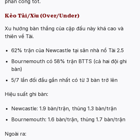
phản công tốt.
Kèo Tài/Xỉu (Over/Under)
Xu hướng bàn thắng của cặp đấu này khá cao và
thiên về Tài.
62% trận của Newcastle tại sân nhà nổ Tài 2.5
Bournemouth có 58% trận BTTS (cả hai đội ghi
bàn)
5/7 lần đối đầu gần nhất có từ 3 bàn trở lên
Hiệu suất ghi bàn:
Newcastle: 1.9 bàn/trận, thủng 1.3 bàn/trận
Bournemouth: 1.6 bàn/trận, thủng 1.7 bàn/trận
Ngoài ra: