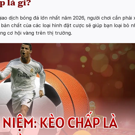
p là gì?
giao dịch bóng đá lớn nhất năm 2026, người chơi cần phải
bản chất của các loại hình đặt cược sẽ giúp bạn loại bỏ n
g cơ hội vàng trên thị trường.