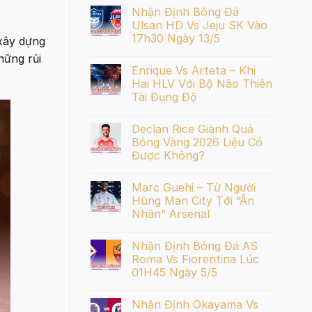
Nhận Định Bóng Đá
Ulsan HD Vs Jeju SK Vào
17h30 Ngày 13/5
 xây dựng
hững rủi
Enrique Vs Arteta – Khi
Hai HLV Với Bộ Não Thiên
Tài Đụng Độ
Declan Rice Giành Quả
Bóng Vàng 2026 Liệu Có
Được Không?
Marc Guehi – Từ Người
Hùng Man City Tới “Ân
Nhân” Arsenal
Nhận Định Bóng Đá AS
Roma Vs Fiorentina Lúc
01H45 Ngày 5/5
Nhận Định Okayama Vs