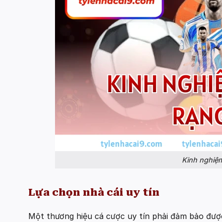
Kinh nghiệm
Lựa chọn nhà cái uy tín
Một thương hiệu cá cược uy tín phải đảm bảo được