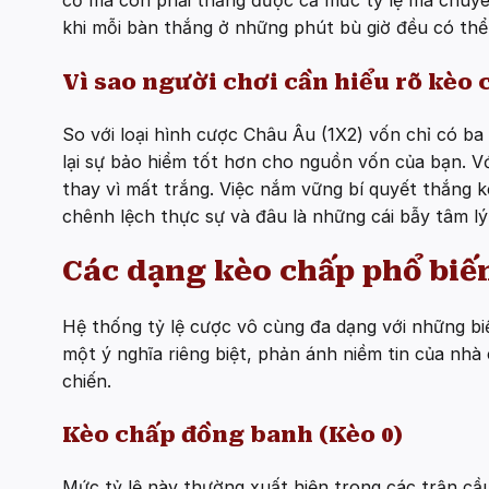
cỏ mà còn phải thắng được cả mức tỷ lệ mà chuyên
khi mỗi bàn thắng ở những phút bù giờ đều có thể
Vì sao người chơi cần hiểu rõ kèo 
So với loại hình cược Châu Âu (1X2) vốn chỉ có b
lại sự bảo hiểm tốt hơn cho nguồn vốn của bạn. Vớ
thay vì mất trắng. Việc nắm vững bí quyết thắng k
chênh lệch thực sự và đâu là những cái bẫy tâm lý
Các dạng kèo chấp phổ biế
Hệ thống tỷ lệ cược vô cùng đa dạng với những biế
một ý nghĩa riêng biệt, phản ánh niềm tin của nh
chiến.
Kèo chấp đồng banh (Kèo 0)
Mức tỷ lệ này thường xuất hiện trong các trận cầu