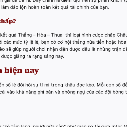
 gia đã đề ra. Đây chính là điểm tạo nên sự phấn khích t
 làm đảo lộn hoàn toàn kết quả tài chính của bạn.
chấp?
a kết quả Thắng – Hòa – Thua, thì loại hình cược chấp Ch
i các mức tỷ lệ lẻ, bạn có cơ hội thắng nửa tiền hoặc hòa 
èo sẽ giúp người chơi nhận diện được đâu là những trận đ
 được giăng ra rạng sáng nay.
n hiện nay
n số lẻ đòi hỏi sự tỉ mỉ trong khâu đọc kèo. Mỗi con số 
à cái vào khả năng ghi bàn và phòng ngự của các đội bóng
 “kẻ tám lạng, người nửa cân” như màn so tài giữa Inter M