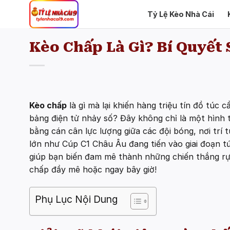
Bỏ
Tỷ Lệ Kèo Nhà Cái
qua
nội
Kèo Chấp Là Gì? Bí Quyết
dung
Kèo chấp
là gì mà lại khiến hàng triệu tín đồ túc 
bảng điện tử nhảy số? Đây không chỉ là một hình
bằng cán cân lực lượng giữa các đội bóng, nơi trí 
lớn như Cúp C1 Châu Âu đang tiến vào giai đoạn tứ
giúp bạn biến đam mê thành những chiến thắng rự
chấp đầy mê hoặc ngay bây giờ!
Phụ Lục Nội Dung