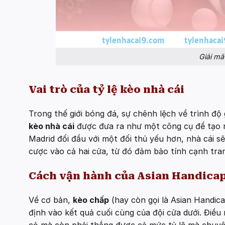
Giải mã
Vai trò của tỷ lệ kèo nhà cái
Trong thế giới bóng đá, sự chênh lệch về trình độ 
kèo nhà cái
được đưa ra như một công cụ để tạo 
Madrid đối đầu với một đối thủ yếu hơn, nhà cái s
cược vào cả hai cửa, từ đó đảm bảo tính cạnh tra
Cách vận hành của Asian Handica
Về cơ bản,
kèo chấp
(hay còn gọi là Asian Handi
định vào kết quả cuối cùng của đội cửa dưới. Điều