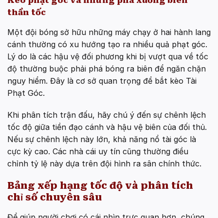
Kèo phạt góc và những pha xuống biên
thần tốc
Một đội bóng sở hữu những máy chạy ở hai hành lang
cánh thường có xu hướng tạo ra nhiều quả phạt góc.
Lý do là các hậu vệ đối phương khi bị vượt qua về tốc
độ thường buộc phải phá bóng ra biên để ngăn chặn
nguy hiểm. Đây là cơ sở quan trọng để bắt kèo Tài
Phạt Góc.
Khi phân tích trận đấu, hãy chú ý đến sự chênh lệch
tốc độ giữa tiền đạo cánh và hậu vệ biên của đối thủ.
Nếu sự chênh lệch này lớn, khả năng nổ tài góc là
cực kỳ cao. Các nhà cái uy tín cũng thường điều
chỉnh tỷ lệ này dựa trên đội hình ra sân chính thức.
Bảng xếp hạng tốc độ và phân tích
chỉ số chuyên sâu
Để giúp người chơi có cái nhìn trực quan hơn, chúng