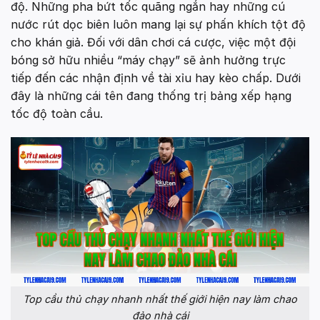
độ. Những pha bứt tốc quãng ngắn hay những cú
nước rút dọc biên luôn mang lại sự phấn khích tột độ
cho khán giả. Đối với dân chơi cá cược, việc một đội
bóng sở hữu nhiều “máy chạy” sẽ ảnh hưởng trực
tiếp đến các nhận định về tài xỉu hay kèo chấp. Dưới
đây là những cái tên đang thống trị bảng xếp hạng
tốc độ toàn cầu.
Top cầu thủ chạy nhanh nhất thế giới hiện nay làm chao
đảo nhà cái