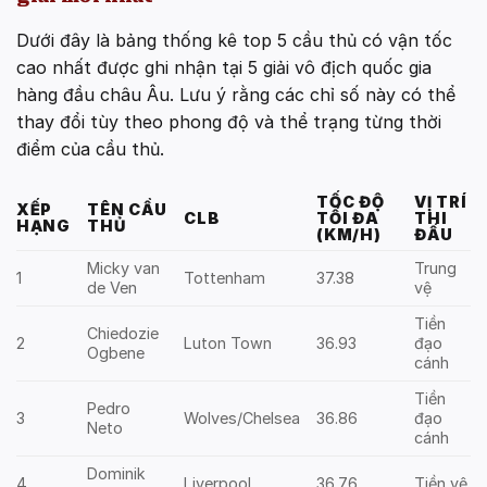
Dưới đây là bảng thống kê top 5 cầu thủ có vận tốc
cao nhất được ghi nhận tại 5 giải vô địch quốc gia
hàng đầu châu Âu. Lưu ý rằng các chỉ số này có thể
thay đổi tùy theo phong độ và thể trạng từng thời
điểm của cầu thủ.
TỐC ĐỘ
VỊ TRÍ
XẾP
TÊN CẦU
CLB
TỐI ĐA
THI
HẠNG
THỦ
(KM/H)
ĐẤU
Micky van
Trung
1
Tottenham
37.38
de Ven
vệ
Tiền
Chiedozie
2
Luton Town
36.93
đạo
Ogbene
cánh
Tiền
Pedro
3
Wolves/Chelsea
36.86
đạo
Neto
cánh
Dominik
4
Liverpool
36.76
Tiền vệ