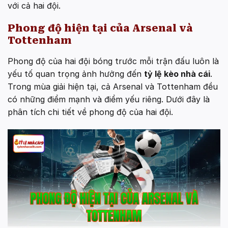
với cả hai đội.
Phong độ hiện tại của Arsenal và
Tottenham
Phong độ của hai đội bóng trước mỗi trận đấu luôn là
yếu tố quan trọng ảnh hưởng đến
tỷ lệ kèo nhà cái
.
Trong mùa giải hiện tại, cả Arsenal và Tottenham đều
có những điểm mạnh và điểm yếu riêng. Dưới đây là
phân tích chi tiết về phong độ của hai đội.