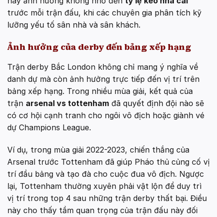
này ảnh hưởng không nhỏ đến
tỷ lệ kèo nhà cái
trước mỗi trận đấu, khi các chuyên gia phân tích kỹ
lưỡng yếu tố sân nhà và sân khách.
Ảnh hưởng của derby đến bảng xếp hạng
Trận derby Bắc London không chỉ mang ý nghĩa về
danh dự mà còn ảnh hưởng trực tiếp đến vị trí trên
bảng xếp hạng. Trong nhiều mùa giải, kết quả của
trận
arsenal vs tottenham
đã quyết định đội nào sẽ
có cơ hội cạnh tranh cho ngôi vô địch hoặc giành vé
dự Champions League.
Ví dụ, trong mùa giải 2022-2023, chiến thắng của
Arsenal trước Tottenham đã giúp Pháo thủ củng cố vị
trí đầu bảng và tạo đà cho cuộc đua vô địch. Ngược
lại, Tottenham thường xuyên phải vật lộn để duy trì
vị trí trong top 4 sau những trận derby thất bại. Điều
này cho thấy tầm quan trọng của trận đấu này đối