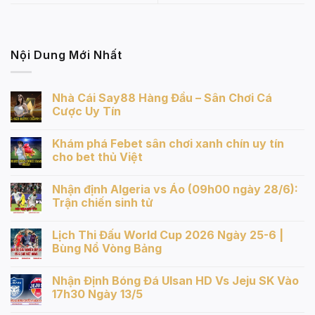
Nội Dung Mới Nhất
Nhà Cái Say88 Hàng Đầu – Sân Chơi Cá
Cược Uy Tín
Khám phá Febet sân chơi xanh chín uy tín
cho bet thủ Việt
Nhận định Algeria vs Áo (09h00 ngày 28/6):
Trận chiến sinh tử
Lịch Thi Đấu World Cup 2026 Ngày 25-6 |
Bùng Nổ Vòng Bảng
Nhận Định Bóng Đá Ulsan HD Vs Jeju SK Vào
17h30 Ngày 13/5