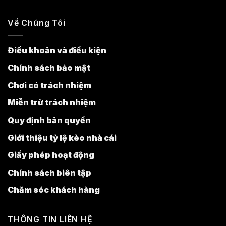
Về Chúng Tôi
Điều khoản và điều kiện
Chính sách bảo mật
Chơi có trách nhiệm
Miễn trừ trách nhiệm
Quy định bản quyền
Giới thiệu tỷ lệ kèo nhà cái
Giấy phép hoạt động
Chính sách biên tập
Chăm sóc khách hàng
THÔNG TIN LIÊN HỆ