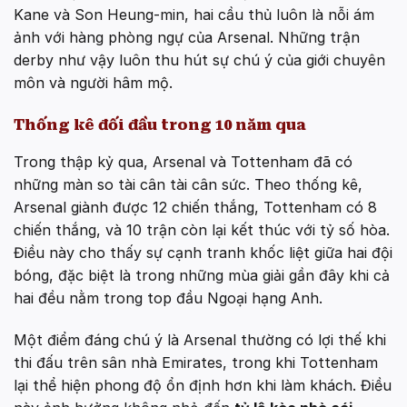
Kane và Son Heung-min, hai cầu thủ luôn là nỗi ám
ảnh với hàng phòng ngự của Arsenal. Những trận
derby như vậy luôn thu hút sự chú ý của giới chuyên
môn và người hâm mộ.
Thống kê đối đầu trong 10 năm qua
Trong thập kỷ qua, Arsenal và Tottenham đã có
những màn so tài cân tài cân sức. Theo thống kê,
Arsenal giành được 12 chiến thắng, Tottenham có 8
chiến thắng, và 10 trận còn lại kết thúc với tỷ số hòa.
Điều này cho thấy sự cạnh tranh khốc liệt giữa hai đội
bóng, đặc biệt là trong những mùa giải gần đây khi cả
hai đều nằm trong top đầu Ngoại hạng Anh.
Một điểm đáng chú ý là Arsenal thường có lợi thế khi
thi đấu trên sân nhà Emirates, trong khi Tottenham
lại thể hiện phong độ ổn định hơn khi làm khách. Điều