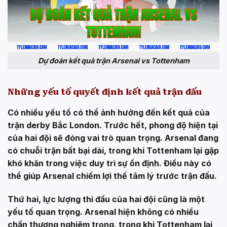
Dự đoán kết quả trận Arsenal vs Tottenham
Những yếu tố quyết định kết quả trận đấu
Có nhiều yếu tố có thể ảnh hưởng đến kết quả của
trận derby Bắc London. Trước hết, phong độ hiện tại
của hai đội sẽ đóng vai trò quan trọng. Arsenal đang
có chuỗi trận bất bại dài, trong khi Tottenham lại gặp
khó khăn trong việc duy trì sự ổn định. Điều này có
thể giúp Arsenal chiếm lợi thế tâm lý trước trận đấu.
Thứ hai, lực lượng thi đấu của hai đội cũng là một
yếu tố quan trọng. Arsenal hiện không có nhiều
chấn thương nghiêm trọng, trong khi Tottenham lại