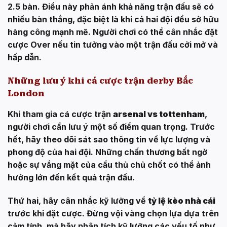
2.5 bàn. Điều này phản ánh khả năng trận đấu sẽ có
nhiều bàn thắng, đặc biệt là khi cả hai đội đều sở hữu
hàng công mạnh mẽ. Người chơi có thể cân nhắc đặt
cược Over nếu tin tưởng vào một trận đấu cởi mở và
hấp dẫn.
Những lưu ý khi cá cược trận derby Bắc
London
Khi tham gia cá cược trận
arsenal vs tottenham
,
người chơi cần lưu ý một số điểm quan trọng. Trước
hết, hãy theo dõi sát sao thông tin về lực lượng và
phong độ của hai đội. Những chấn thương bất ngờ
hoặc sự vắng mặt của cầu thủ chủ chốt có thể ảnh
hưởng lớn đến kết quả trận đấu.
Thứ hai, hãy cân nhắc kỹ lưỡng về
tỷ lệ kèo nhà cái
trước khi đặt cược. Đừng vội vàng chọn lựa dựa trên
cảm tính, mà hãy phân tích kỹ lưỡng các yếu tố như